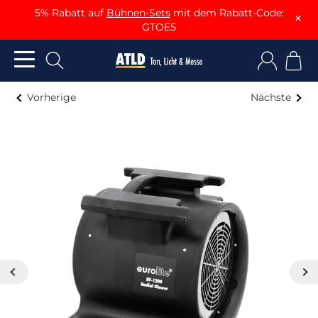
5% Rabatt auf
Bühnen-Sets
mit dem Rabatt-Code:
×
GTOE5
Vorherige
Nächste