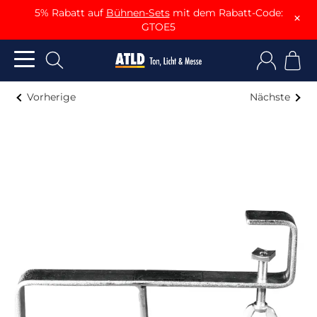
5% Rabatt auf
Bühnen-Sets
mit dem Rabatt-Code:
×
GTOE5
Vorherige
Nächste