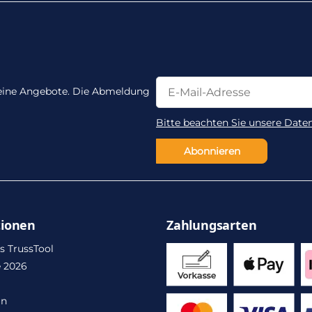
Newsletter Abonnieren
Newsletter Abonnieren
 keine Angebote. Die Abmeldung
Bitte beachten Sie unsere Date
Abonnieren
tionen
Zahlungsarten
s TrussTool
 2026
in