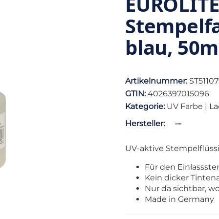
EUROLITE
Stempelfa
blau, 50m
Artikelnummer:
ST5110
GTIN:
4026397015096
Kategorie:
UV Farbe | L
Hersteller:
UV-aktive Stempelflüss
Für den Einlassst
Kein dicker Tinte
Nur da sichtbar, wo
Made in Germany