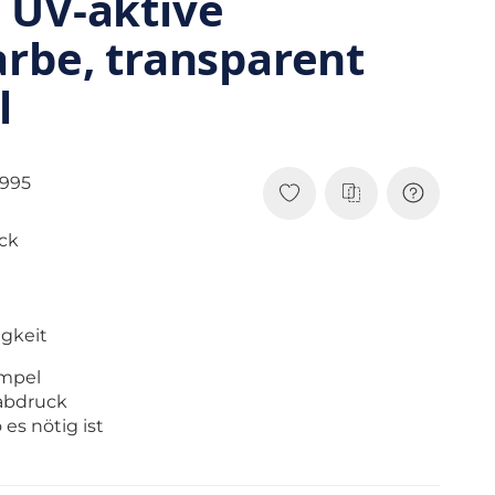
 UV-aktive
rbe, transparent
l
7995
ack
igkeit
empel
nabdruck
 es nötig ist