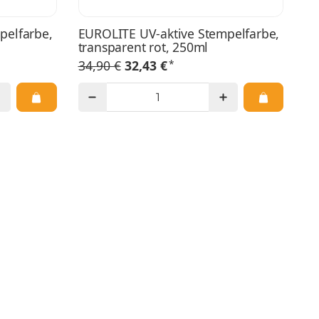
pelfarbe,
EUROLITE UV-aktive Stempelfarbe,
EU
transparent rot, 250ml
tr
*
34,90 €
32,43 €
9,