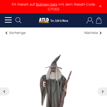
5% Rabatt auf
Bühnen-Sets
mit dem Rabatt-Code:
×
GTOE5
Vorherige
Nächste