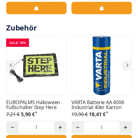
Zubehör
SALE 18%
EUROPALMS Halloween
VARTA Batterie AA 4006
Fußschalter Step Here
Industrial 40er Karton
*
*
7,21 €
5,90 €
19,90 €
18,41 €