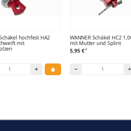
chäkel hochfest HA2
WANNER Schäkel HC2 1,0t
chweift mit
mit Mutter und Splint
olzen
*
5,95 €