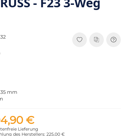
RUSS - F23 3-Weg
32
n
 35 mm
mm
94,90 €
tenfreie Lieferung
lung des Herstellers: 225,00 €