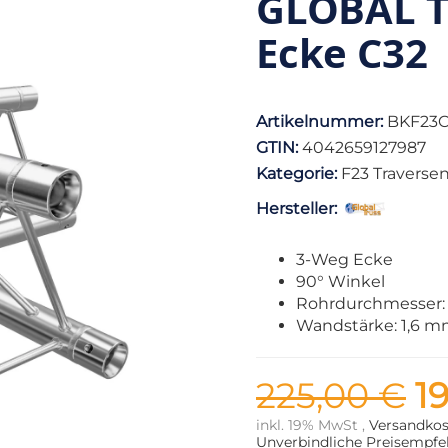
GLOBAL T
Ecke C32
Artikelnummer:
BKF23C
GTIN:
4042659127987
Kategorie:
F23 Traverse
Hersteller:
3-Weg Ecke
90° Winkel
Rohrdurchmesser:
Wandstärke: 1,6 
225,00 €
1
inkl. 19% MwSt ,
Versandkos
Unverbindliche Preisempfeh