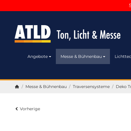
Angebote
Messe & Bühnenbau
Lichttec
/
Messe & Bühnenbau
/
Traversensysteme
/
Deko T
Startseite
Vorherige