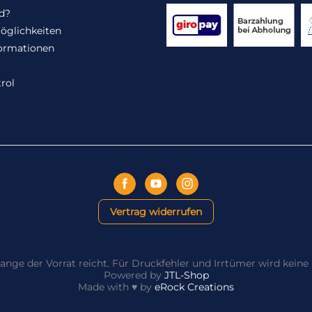
d?
öglichkeiten
ormationen
rol
Vertrag widerrufen
ange der Vorrat reicht. Für Druckfehler und Irrtümer wird kei
Powered by
JTL-Shop
Made with
♥
by
eRock Creations