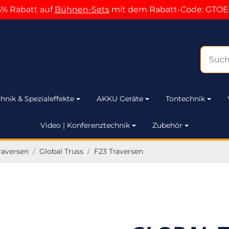
5% Rabatt auf
Bühnen-Sets
mit dem Rabatt-Code: GTOE
hnik & Spezialeffekte
AKKU Geräte
Tontechnik
Video | Konferenztechnik
Zubehör
raversen
/
Global Truss
/
F23 Traversen