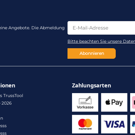
Newsletter Abonnieren
Newsletter Abonnieren
 keine Angebote. Die Abmeldung
Bitte beachten Sie unsere Date
Abonnieren
tionen
Zahlungsarten
s TrussTool
 2026
in
sss
sss