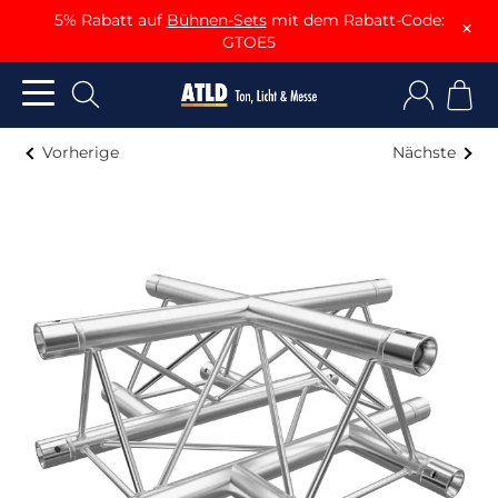
5% Rabatt auf
Bühnen-Sets
mit dem Rabatt-Code:
×
GTOE5
Vorherige
Nächste