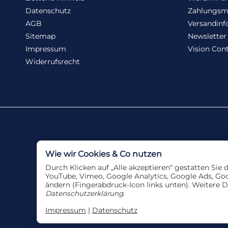
Datenschutz
Zahlungsm
AGB
Versandinf
Sitemap
Newsletter
Impressum
Vision Cont
Widerrufsrecht
Wie wir Cookies & Co nutzen
Durch Klicken auf „Alle akzeptieren“ gestatten Sie
YouTube, Vimeo, Google Analytics, Google Ads, Goog
ändern (Fingerabdruck-Icon links unten). Weitere D
*
Alle Angebote nur sol
Datenschutzerklärung
.
Impressum
|
Datenschutz