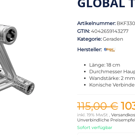
GLOBAL T
Artikelnummer:
BKF330
GTIN:
4042659143277
Kategorie:
Geraden
Hersteller:
Länge: 18 cm
Durchmesser Haup
Wandstärke: 2 mm
Konische Verbinder
115,00 €
10
inkl. 19% MwSt ,
Versandkos
Unverbindliche Preisempfeh
Sofort verfügbar