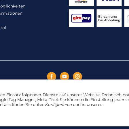
öglichkeiten
ormationen
rol
Vertrag widerrufen
 den Einsatz folgender Dienste auf unserer Website: Technisch n
le Tag Manager, Meta Pixel. Sie können die Einstellung jederze
etails finden Sie unter
Konfigurieren
und in unserer
ange der Vorrat reicht. Für Druckfehler und Irrtümer wird kei
Powered by
JTL-Shop
Made with
♥
by
eRock Creations