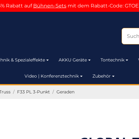
5% Rabatt auf
Bühnen-Sets
mit dem Rabatt-Code: GTOE
hnik & Spezialeffekte
AKKU Geräte
Tontechnik
Video | Konferenztechnik
Zubehör
Truss
/
F33 PL 3-Punkt
/
Geraden