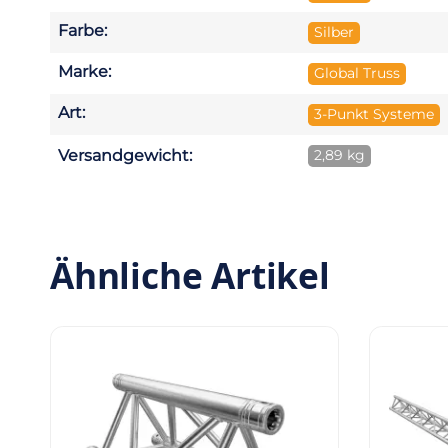
Farbe:
Silber
Marke:
Global Truss
Art:
3-Punkt Systeme
Versandgewicht:
2,89 kg
Ähnliche Artikel