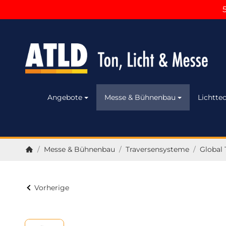
Angebote
Messe & Bühnenbau
Lichttec
/
Messe & Bühnenbau
/
Traversensysteme
/
Global 
Startseite
Vorherige