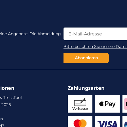
Newsletter Abonnieren
Newsletter Abonnieren
 keine Angebote. Die Abmeldung
Bitte beachten Sie unsere Date
Abonnieren
tionen
Zahlungsarten
s TrussTool
 2026
in
d?