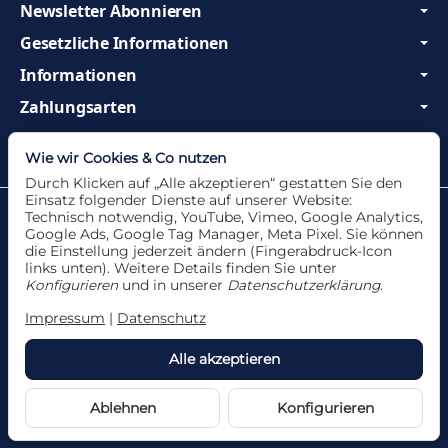
Newsletter Abonnieren
Gesetzliche Informationen
Informationen
Zahlungsarten
Wir sind Profis und beraten Sie gerne!
Wie wir Cookies & Co nutzen
Durch Klicken auf „Alle akzeptieren“ gestatten Sie den
Einsatz folgender Dienste auf unserer Website:
Datenschutzerklärung
•
Impressum
Technisch notwendig, YouTube, Vimeo, Google Analytics,
Google Ads, Google Tag Manager, Meta Pixel. Sie können
die Einstellung jederzeit ändern (Fingerabdruck-Icon
links unten). Weitere Details finden Sie unter
Konfigurieren
und in unserer
Datenschutzerklärung
.
Vertrag widerrufen
Impressum
|
Datenschutz
Alle akzeptieren
*
Alle Angebote nur solange der Vorrat reicht. Für
Druckfehler und Irrtümer wird keine Haftung
übernommen.
Ablehnen
Konfigurieren
Powered by
JTL-Shop
Made with
♥
by
eRock Creations