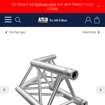
5% Rabatt auf
Bühnen-Sets
mit dem Rabatt-Code:
×
GTOE5
Vorherige
Nächste