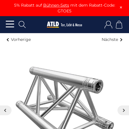
5% Rabatt auf
Bühnen-Sets
mit dem Rabatt-Code:
×
GTOE5
Vorherige
Nächste