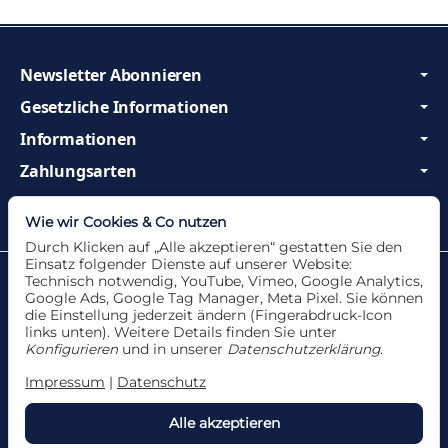
Newsletter Abonnieren
Gesetzliche Informationen
Informationen
Zahlungsarten
Wir sind Profis und beraten Sie gerne!
Wie wir Cookies & Co nutzen
Durch Klicken auf „Alle akzeptieren“ gestatten Sie den
Einsatz folgender Dienste auf unserer Website:
Datenschutzerklärung
•
Impressum
Technisch notwendig, YouTube, Vimeo, Google Analytics,
Google Ads, Google Tag Manager, Meta Pixel. Sie können
die Einstellung jederzeit ändern (Fingerabdruck-Icon
links unten). Weitere Details finden Sie unter
Konfigurieren
und in unserer
Datenschutzerklärung
.
Vertrag widerrufen
Impressum
|
Datenschutz
Alle akzeptieren
*
Alle Angebote nur solange der Vorrat reicht. Für
Druckfehler und Irrtümer wird keine Haftung