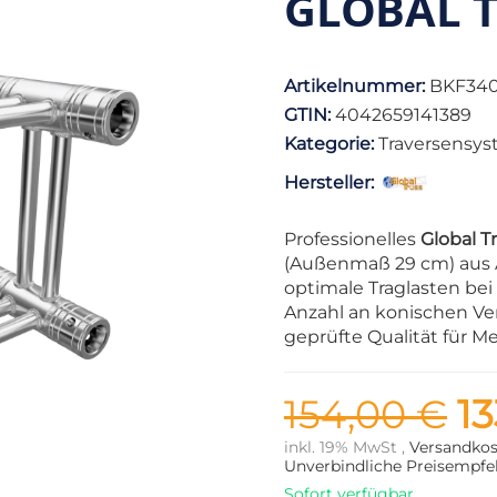
GLOBAL T
Artikelnummer:
BKF340
GTIN:
4042659141389
Kategorie:
Traversensy
Hersteller:
Professionelles
Global T
(Außenmaß 29 cm) aus 
optimale Traglasten be
Anzahl an konischen Ve
geprüfte Qualität für M
154,00 €
13
inkl. 19% MwSt ,
Versandkos
Unverbindliche Preisempfeh
Sofort verfügbar