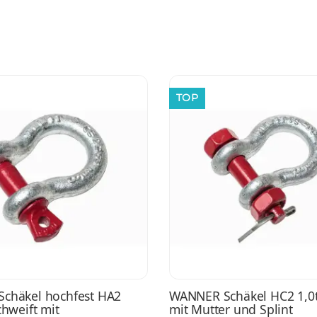
TOP
chäkel hochfest HA2
WANNER Schäkel HC2 1,0t
chweift mit
mit Mutter und Splint