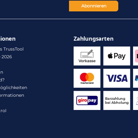
Abonnieren
tionen
Zahlungsarten
s TrussTool
 2026
in
d?
öglichkeiten
ormationen
rol