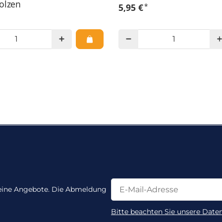
olzen
*
5,95 €
Newsletter Abonnieren
Newsletter Abonnieren
 keine Angebote. Die Abmeldung
Bitte beachten Sie unsere Date