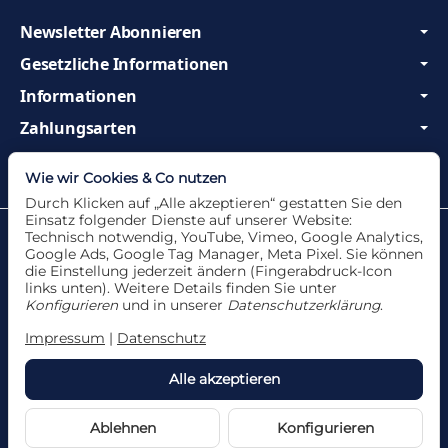
Newsletter Abonnieren
Gesetzliche Informationen
Informationen
Zahlungsarten
Wir sind Profis und beraten Sie gerne!
Wie wir Cookies & Co nutzen
Durch Klicken auf „Alle akzeptieren“ gestatten Sie den
Einsatz folgender Dienste auf unserer Website:
Datenschutzerklärung
•
Impressum
Technisch notwendig, YouTube, Vimeo, Google Analytics,
Google Ads, Google Tag Manager, Meta Pixel. Sie können
die Einstellung jederzeit ändern (Fingerabdruck-Icon
links unten). Weitere Details finden Sie unter
Konfigurieren
und in unserer
Datenschutzerklärung
.
Vertrag widerrufen
Impressum
|
Datenschutz
Alle akzeptieren
*
Alle Angebote nur solange der Vorrat reicht. Für
Druckfehler und Irrtümer wird keine Haftung
übernommen.
Ablehnen
Konfigurieren
Powered by
JTL-Shop