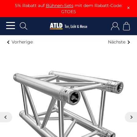
5% Rabatt auf
Bühnen-Sets
mit dem Rabatt-Code:
×
GTOE5
Vorherige
Nächste