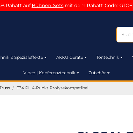
5% Rabatt auf
Bühnen-Sets
mit dem Rabatt-Code: GTOE
hnik & Spezialeffekte
AKKU Geräte
Tontechnik
Video | Konferenztechnik
Zubehör
Truss
/
F34 PL 4-Punkt Prolytekompatibel