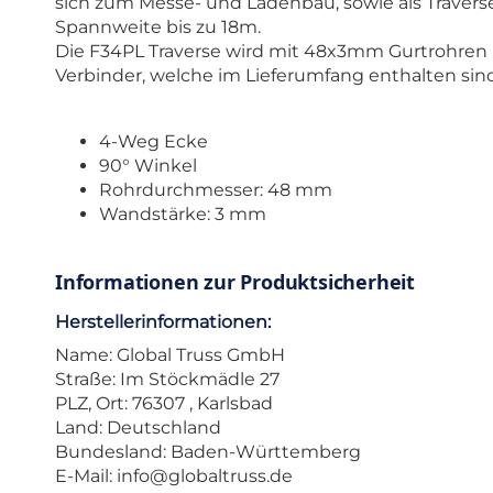
sich zum Messe- und Ladenbau, sowie als Traver
Spannweite bis zu 18m.
Die F34PL Traverse wird mit 48x3mm Gurtrohren
Verbinder, welche im Lieferumfang enthalten sind.
4-Weg Ecke
90° Winkel
Rohrdurchmesser: 48 mm
Wandstärke: 3 mm
Informationen zur Produktsicherheit
Herstellerinformationen:
Name: Global Truss GmbH
Straße: Im Stöckmädle 27
PLZ, Ort: 76307 , Karlsbad
Land: Deutschland
Bundesland: Baden-Württemberg
E-Mail:
info@globaltruss.de