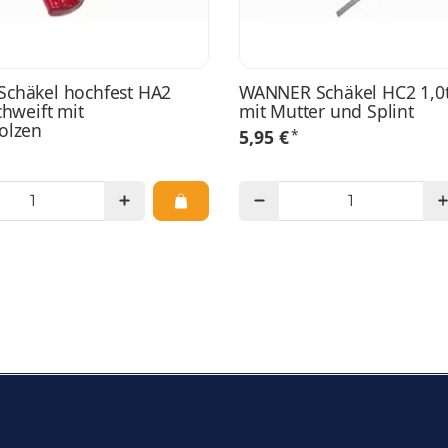
chäkel hochfest HA2
WANNER Schäkel HC2 1,0t
chweift mit
mit Mutter und Splint
olzen
*
5,95 €