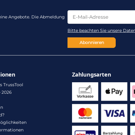
Newsletter Abonnieren
Newsletter Abonnieren
 keine Angebote. Die Abmeldung
Bitte beachten Sie unsere Date
Abonnieren
tionen
Zahlungsarten
s TrussTool
 2026
in
d?
öglichkeiten
ormationen