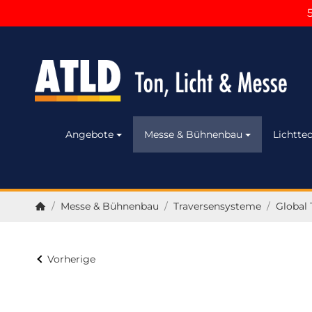
Angebote
Messe & Bühnenbau
Lichttec
/
Messe & Bühnenbau
/
Traversensysteme
/
Global 
Startseite
Vorherige