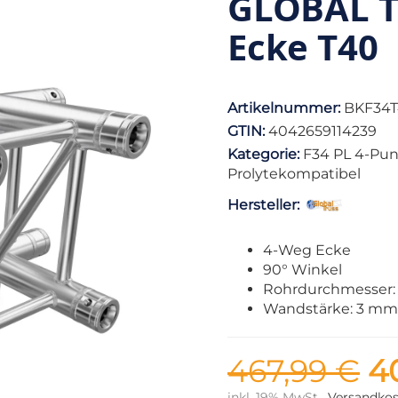
GLOBAL T
Ecke T40
Artikelnummer:
BKF34
GTIN:
4042659114239
Kategorie:
F34 PL 4-Pu
Prolytekompatibel
Hersteller:
4-Weg Ecke
90° Winkel
Rohrdurchmesser
Wandstärke: 3 mm
467,99 €
4
inkl. 19% MwSt ,
Versandkos