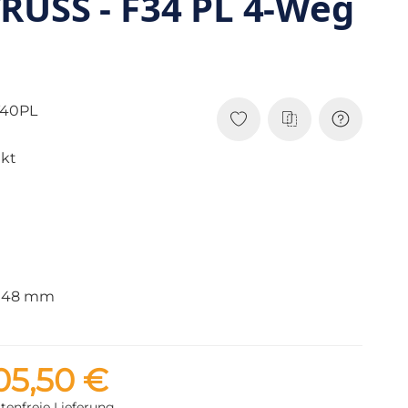
RUSS - F34 PL 4-Weg
T40PL
nkt
: 48 mm
05,50 €
tenfreie Lieferung