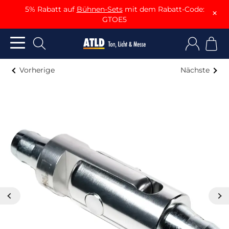
5% Rabatt auf
Bühnen-Sets
mit dem Rabatt-Code:
×
GTOE5
Vorherige
Nächste