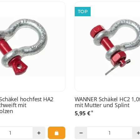
TOP
chäkel hochfest HA2
WANNER Schäkel HC2 1,0t
chweift mit
mit Mutter und Splint
olzen
*
5,95 €