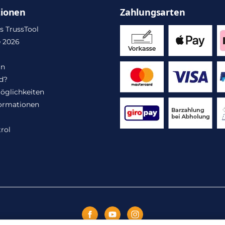
tionen
Zahlungsarten
s TrussTool
 2026
in
d?
öglichkeiten
ormationen
rol