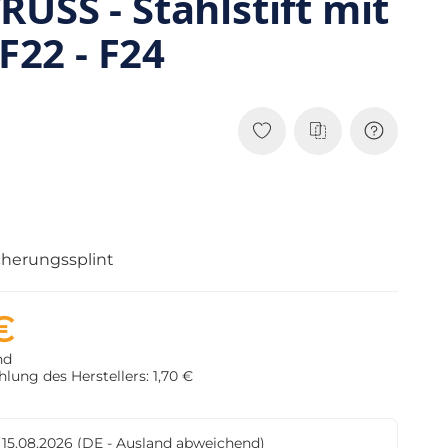
USS - Stahlstift mit
 F22 - F24
icherungssplint
€
nd
lung des Herstellers: 1,70 €
- 15.08.2026
(DE - Ausland abweichend)