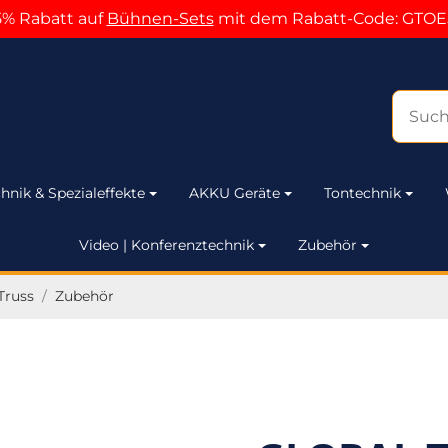
5% Rabatt auf
Bühnen-Sets
mit dem Rabatt-Code: GTOE
hnik & Spezialeffekte
AKKU Geräte
Tontechnik
Video | Konferenztechnik
Zubehör
Truss
/
Zubehör