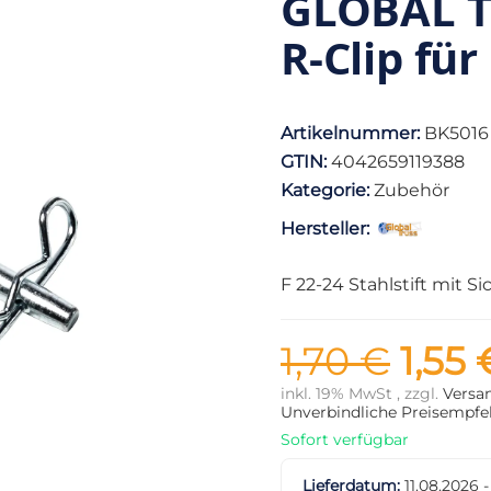
GLOBAL TR
R-Clip für
Artikelnummer:
BK5016
GTIN:
4042659119388
Kategorie:
Zubehör
Hersteller:
F 22-24 Stahlstift mit S
1,70 €
1,55 
inkl. 19% MwSt , zzgl.
Versa
Unverbindliche Preisempfeh
Sofort verfügbar
Lieferdatum:
11.08.2026 