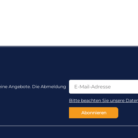
Newsletter Abonnieren
Newsletter Abonnieren
 keine Angebote. Die Abmeldung
Bitte beachten Sie unsere Date
Abonnieren