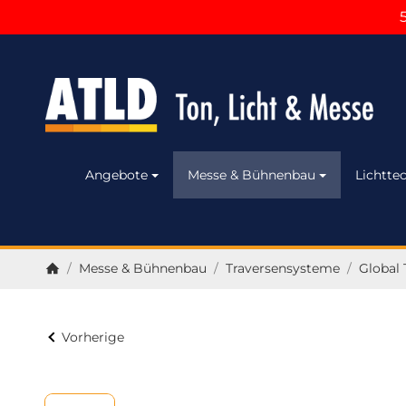
Angebote
Messe & Bühnenbau
Lichttec
/
Messe & Bühnenbau
/
Traversensysteme
/
Global 
Startseite
Vorherige