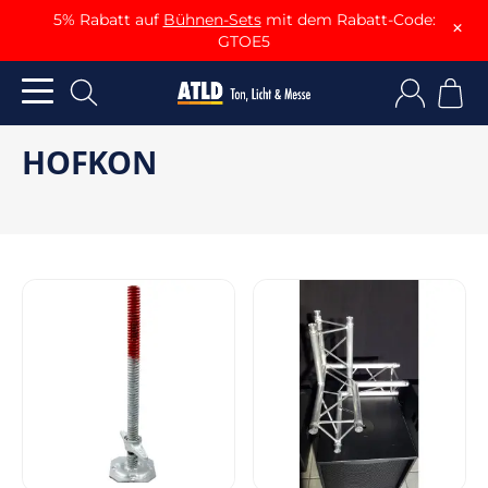
5% Rabatt auf
Bühnen-Sets
mit dem Rabatt-Code:
×
GTOE5
HOFKON