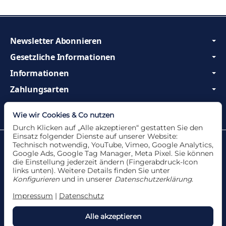
Newsletter Abonnieren
Gesetzliche Informationen
Informationen
Zahlungsarten
Wir sind Profis und beraten Sie gerne!
Wie wir Cookies & Co nutzen
Durch Klicken auf „Alle akzeptieren“ gestatten Sie den
Einsatz folgender Dienste auf unserer Website:
Datenschutzerklärung
•
Impressum
Technisch notwendig, YouTube, Vimeo, Google Analytics,
Google Ads, Google Tag Manager, Meta Pixel. Sie können
die Einstellung jederzeit ändern (Fingerabdruck-Icon
links unten). Weitere Details finden Sie unter
Konfigurieren
und in unserer
Datenschutzerklärung
.
Vertrag widerrufen
Impressum
|
Datenschutz
Alle akzeptieren
*
Alle Angebote nur solange der Vorrat reicht. Für