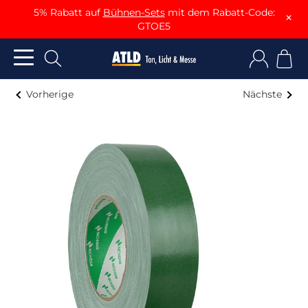
5% Rabatt auf
Bühnen-Sets
mit dem Rabatt-Code:
×
GTOE5
Vorherige
Nächste