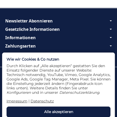
Newsletter Abonnieren
Gesetzliche Informationen
Informationen
Zahlungsarten
Wir sind Profis und beraten Sie gerne!
Wie wir Cookies & Co nutzen
Durch Klicken auf „Alle akzeptieren“ gestatten Sie den
Einsatz folgender Dienste auf unserer Website:
Datenschutzerklärung
•
Impressum
Technisch notwendig, YouTube, Vimeo, Google Analytics,
Google Ads, Google Tag Manager, Meta Pixel. Sie können
die Einstellung jederzeit ändern (Fingerabdruck-Icon
links unten). Weitere Details finden Sie unter
Konfigurieren
und in unserer
Datenschutzerklärung
.
Vertrag widerrufen
Impressum
|
Datenschutz
Alle akzeptieren
*
Alle Angebote nur solange der Vorrat reicht. Für