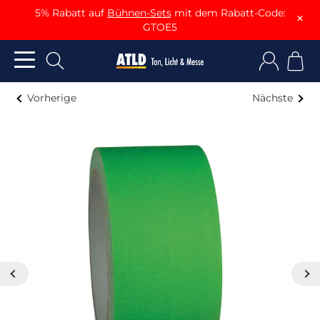
5% Rabatt auf
Bühnen-Sets
mit dem Rabatt-Code:
×
GTOE5
Vorherige
Nächste