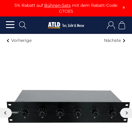
5% Rabatt auf
Bühnen-Sets
mit dem Rabatt-Code:
×
GTOE5
Vorherige
Nächste