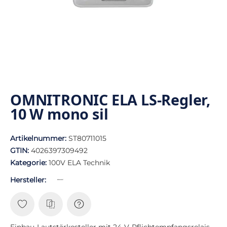
OMNITRONIC ELA LS-Regler,
10 W mono sil
Artikelnummer:
ST80711015
GTIN:
4026397309492
Kategorie:
100V ELA Technik
Hersteller:
Einbau-Lautstärkesteller mit 24-V-Pflichtempfangsrelais