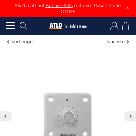
5% Rabatt auf
Bühnen-Sets
mit dem Rabatt-Code:
×
GTOE5
Vorherige
Nächste