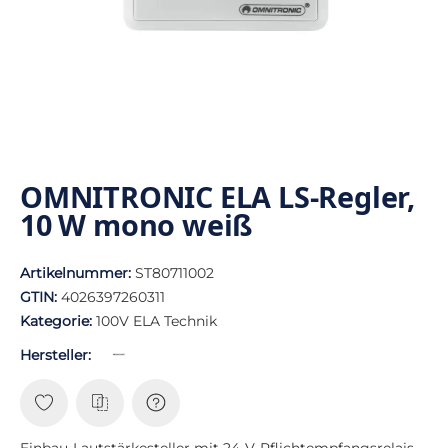
OMNITRONIC ELA LS-Regler,
10 W mono weiß
Artikelnummer:
ST80711002
GTIN:
4026397260311
Kategorie:
100V ELA Technik
Hersteller:
Einbau-Lautstärkesteller mit 24-V-Pflichtempfangsrelais