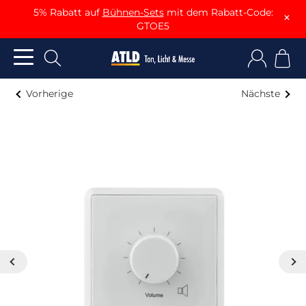
5% Rabatt auf
Bühnen-Sets
mit dem Rabatt-Code:
×
GTOE5
Vorherige
Nächste