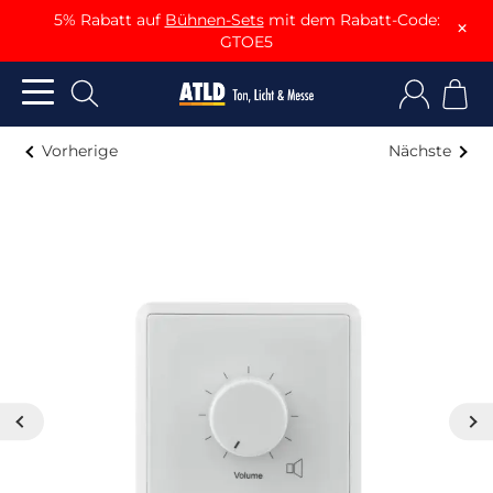
5% Rabatt auf
Bühnen-Sets
mit dem Rabatt-Code:
×
GTOE5
Vorherige
Nächste