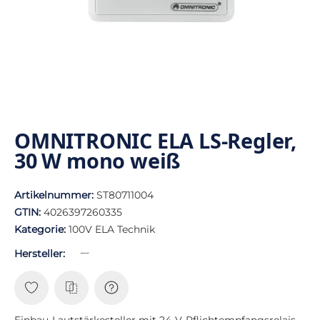
OMNITRONIC ELA LS-Regler,
30 W mono weiß
Artikelnummer:
ST80711004
GTIN:
4026397260335
Kategorie:
100V ELA Technik
Hersteller:
Einbau-Lautstärkesteller mit 24-V-Pflichtempfangsrelais