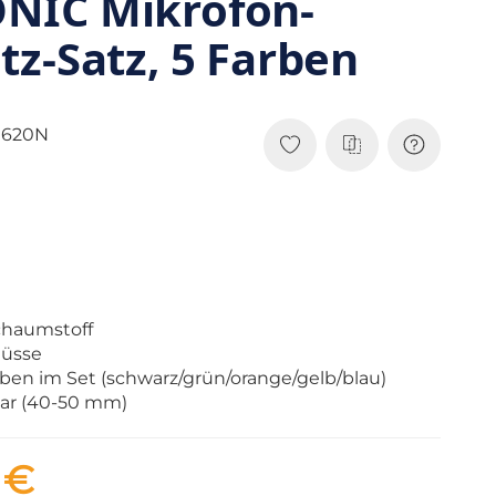
IC Mikrofon-
z-Satz, 5 Farben
0620N
chaumstoff
lüsse
ben im Set (schwarz/grün/orange/gelb/blau)
bar (40-50 mm)
 €