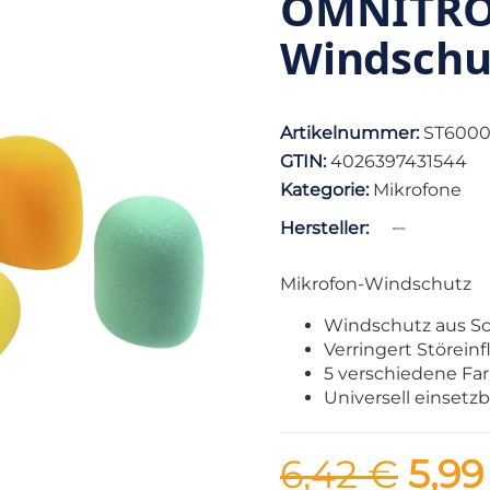
OMNITRON
Windschut
Artikelnummer:
ST600
GTIN:
4026397431544
Kategorie:
Mikrofone
Hersteller:
Mikrofon-Windschutz
Windschutz aus S
Verringert Störeinf
5 verschiedene Far
Universell einsetz
6,42 €
5,99