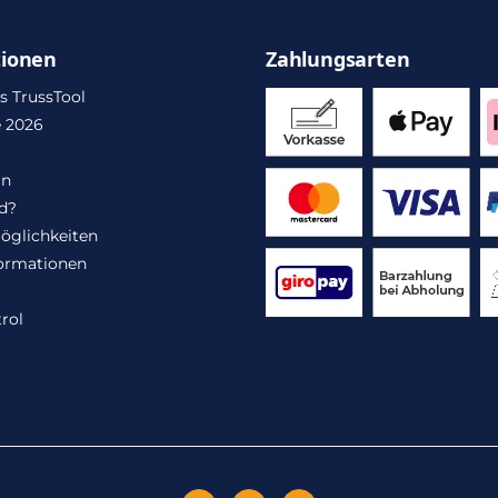
tionen
Zahlungsarten
s TrussTool
 2026
in
d?
öglichkeiten
ormationen
rol