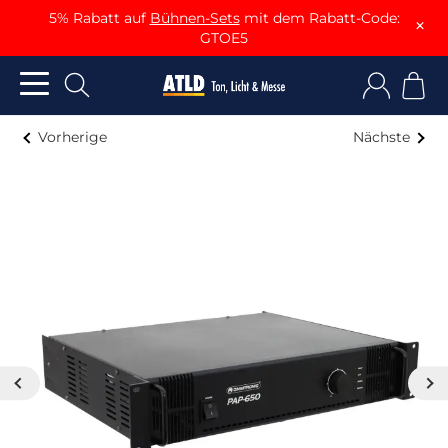
5% Rabatt auf
Bühnen-Sets
mit dem Rabatt-Code:
×
GTOE5
Vorherige
Nächste