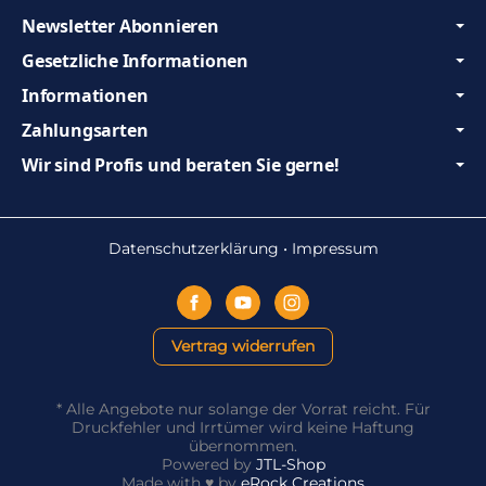
Newsletter Abonnieren
Gesetzliche Informationen
Informationen
Zahlungsarten
Wir sind Profis und beraten Sie gerne!
Datenschutzerklärung
•
Impressum
Vertrag widerrufen
*
Alle Angebote nur solange der Vorrat reicht. Für
Druckfehler und Irrtümer wird keine Haftung
übernommen.
Powered by
JTL-Shop
Made with
♥
by
eRock Creations