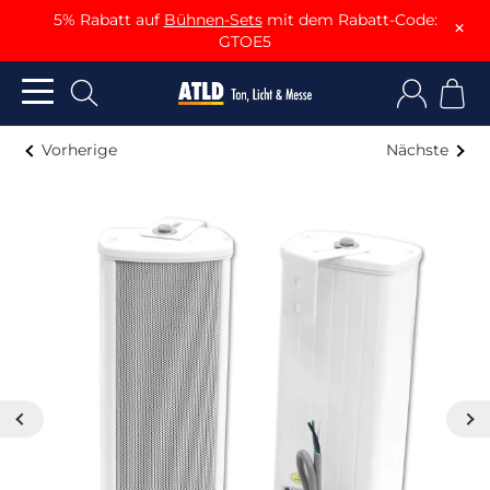
5% Rabatt auf
Bühnen-Sets
mit dem Rabatt-Code:
×
GTOE5
Vorherige
Nächste