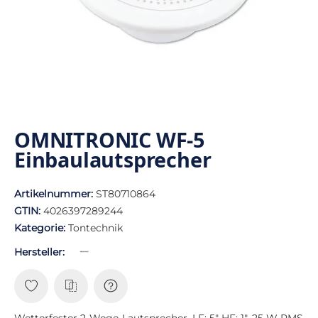
OMNITRONIC WF-5
Einbaulautsprecher
Artikelnummer:
ST80710864
GTIN:
4026397289244
Kategorie:
Tontechnik
Hersteller:
Wetterfester 2-Wege-Lautsprecher, LF: 5" HF: 1", 25 W RMS