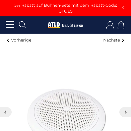
5% Rabatt auf
Bühnen-Sets
mit dem Rabatt-Code:
×
GTOE5
Vorherige
Nächste