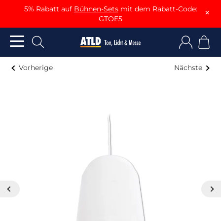
5% Rabatt auf
Bühnen-Sets
mit dem Rabatt-Code:
×
GTOE5
Vorherige
Nächste