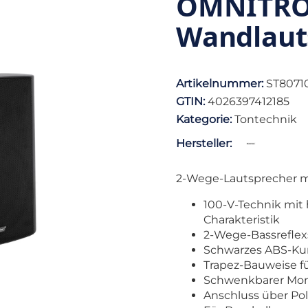
OMNITRON
Wandlaut
Artikelnummer:
ST8071
GTIN:
4026397412185
Kategorie:
Tontechnik
Hersteller:
2-Wege-Lautsprecher m
100-V-Technik mit
Charakteristik
2-Wege-Bassreflexs
Schwarzes ABS-Kun
Trapez-Bauweise f
Schwenkbarer Mo
Anschluss über P