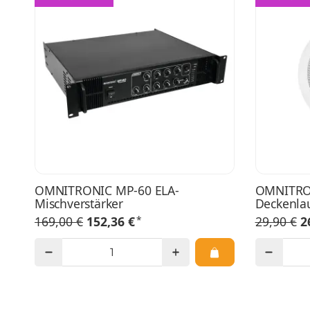
OMNITRONIC MP-60 ELA-
OMNITRO
Mischverstärker
Deckenla
*
169,00 €
152,36 €
29,90 €
2