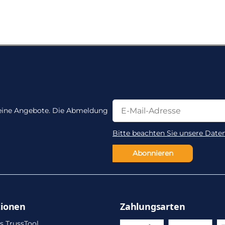
Newsletter Abonnieren
Newsletter Abonnieren
 keine Angebote. Die Abmeldung
Bitte beachten Sie unsere Date
Abonnieren
tionen
Zahlungsarten
s TrussTool