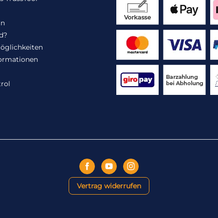
in
d?
öglichkeiten
ormationen
rol
Vertrag widerrufen