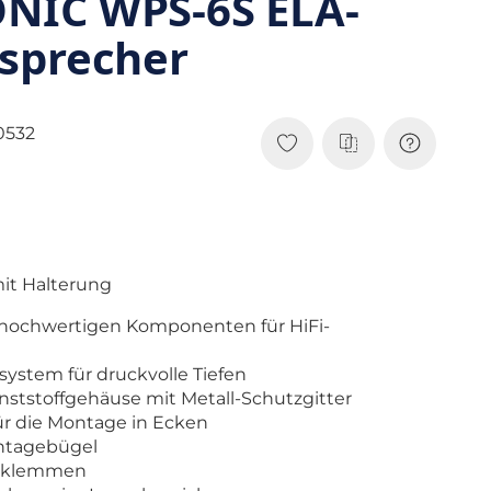
IC WPS-6S ELA-
sprecher
0532
it Halterung
 hochwertigen Komponenten für HiFi-
ystem für druckvolle Tiefen
ststoffgehäuse mit Metall-Schutzgitter
ür die Montage in Ecken
ntagebügel
olklemmen