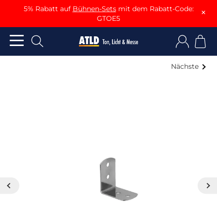
5% Rabatt auf
Bühnen-Sets
mit dem Rabatt-Code:
×
GTOE5
Nächste