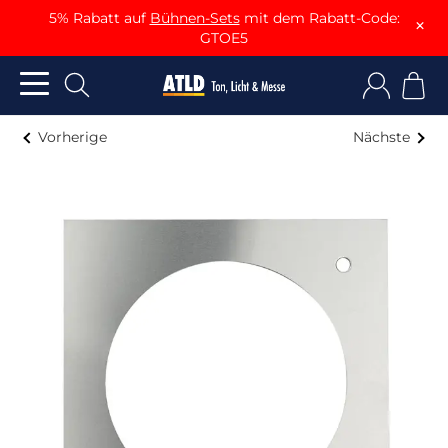
5% Rabatt auf
Bühnen-Sets
mit dem Rabatt-Code:
×
GTOE5
Vorherige
Nächste