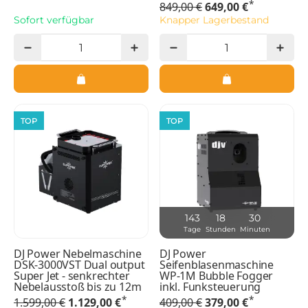
*
849,00 €
649,00 €
Sofort verfügbar
Knapper Lagerbestand
TOP
TOP
143
18
30
Tage
Stunden
Minuten
DJ Power Nebelmaschine
DJ Power
DSK-3000VST Dual output
Seifenblasenmaschine
Super Jet - senkrechter
WP-1M Bubble Fogger
Nebelausstoß bis zu 12m
inkl. Funksteuerung
*
*
1.599,00 €
1.129,00 €
409,00 €
379,00 €