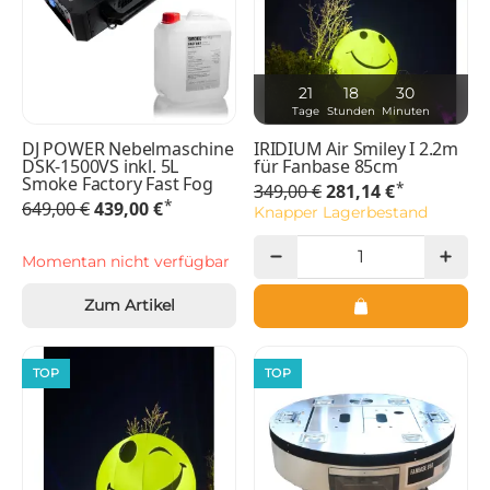
21
18
30
Tage
Stunden
Minuten
DJ POWER Nebelmaschine
IRIDIUM Air Smiley I 2.2m
DSK-1500VS inkl. 5L
für Fanbase 85cm
Smoke Factory Fast Fog
*
349,00 €
281,14 €
*
649,00 €
439,00 €
Knapper Lagerbestand
Momentan nicht verfügbar
Zum Artikel
TOP
TOP