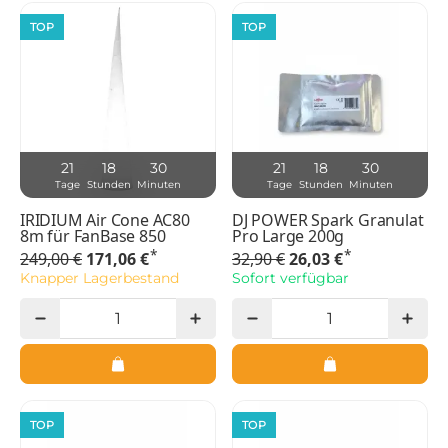
TOP
TOP
21
18
30
21
18
30
Tage
Stunden
Minuten
Tage
Stunden
Minuten
IRIDIUM Air Cone AC80
DJ POWER Spark Granulat
8m für FanBase 850
Pro Large 200g
*
*
249,00 €
171,06 €
32,90 €
26,03 €
Knapper Lagerbestand
Sofort verfügbar
TOP
TOP