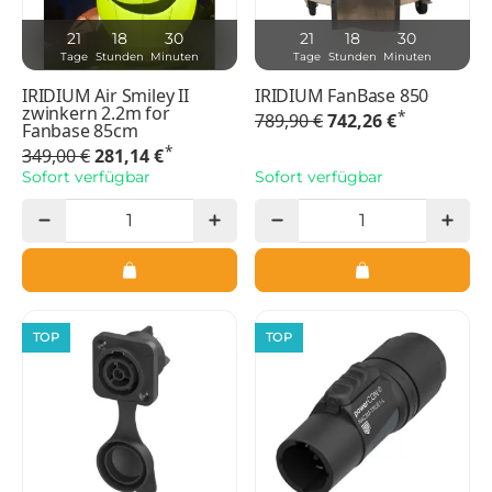
21
18
30
21
18
30
Tage
Stunden
Minuten
Tage
Stunden
Minuten
IRIDIUM Air Smiley II
IRIDIUM FanBase 850
zwinkern 2.2m for
*
789,90 €
742,26 €
Fanbase 85cm
*
349,00 €
281,14 €
Sofort verfügbar
Sofort verfügbar
TOP
TOP