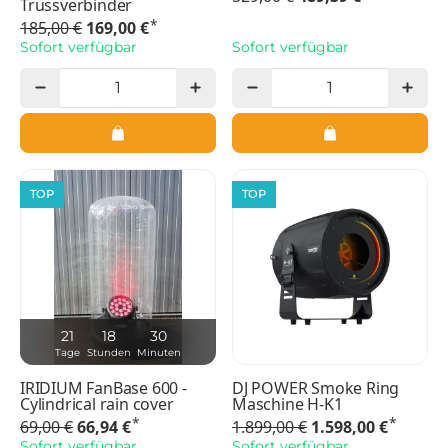
Trussverbinder
*
185,00 €
169,00 €
Sofort verfügbar
Sofort verfügbar
TOP
TOP
21
18
30
Tage
Stunden
Minuten
IRIDIUM FanBase 600 -
DJ POWER Smoke Ring
Cylindrical rain cover
Maschine H-K1
*
*
69,00 €
66,94 €
1.899,00 €
1.598,00 €
Sofort verfügbar
Sofort verfügbar