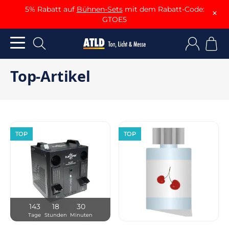
5% Rabatt auf
Bühnen-Sets
mit dem Rabatt-Code:
×
GTOE5
Top-Artikel
TOP
TOP
143
18
30
Tage
Stunden
Minuten