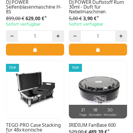
DJ POWER
DJ POWER Duftstoff Rum
Seifenblasenmaschine H-
30ml - Duft für
8S
Nebelmaschinen
*
*
899,00 €
629,00 €
5,00 €
3,90 €
Sofort verfügbar
Sofort verfügbar
TOP
TOP
21
18
30
Tage
Stunden
Minuten
TEGO PRO Case Stacking
IRIDIUM FanBase 600
für 48x konische
*
529,00 €
489,39 €