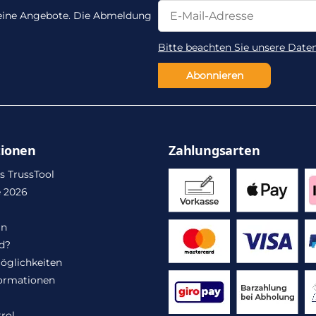
Newsletter Abonnieren
Newsletter Abonnieren
 keine Angebote. Die Abmeldung
Bitte beachten Sie unsere Date
Abonnieren
tionen
Zahlungsarten
s TrussTool
 2026
in
d?
öglichkeiten
ormationen
rol