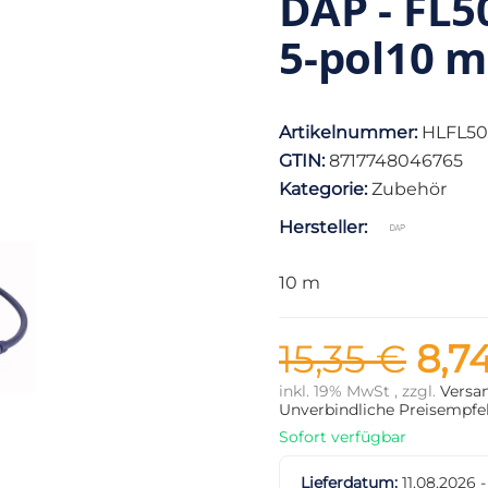
DAP - FL5
5-pol10 m
Artikelnummer:
HLFL50
GTIN:
8717748046765
Kategorie:
Zubehör
Hersteller:
10 m
15,35 €
8,7
inkl. 19% MwSt , zzgl.
Versa
Unverbindliche Preisempfeh
Sofort verfügbar
Lieferdatum:
11.08.2026 