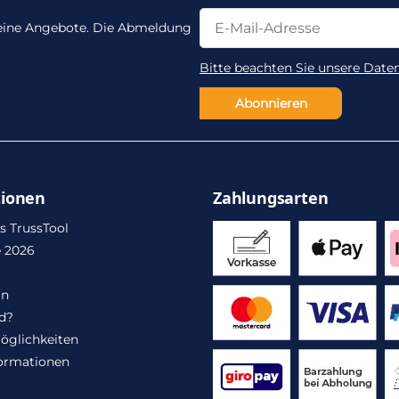
Newsletter Abonnieren
Newsletter Abonnieren
 keine Angebote. Die Abmeldung
Bitte beachten Sie unsere Date
Abonnieren
tionen
Zahlungsarten
s TrussTool
 2026
in
d?
öglichkeiten
ormationen