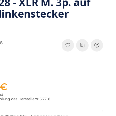
28 - XLR M. 3p. auf
linkenstecker
8
 €
nd
lung des Herstellers: 5,77 €