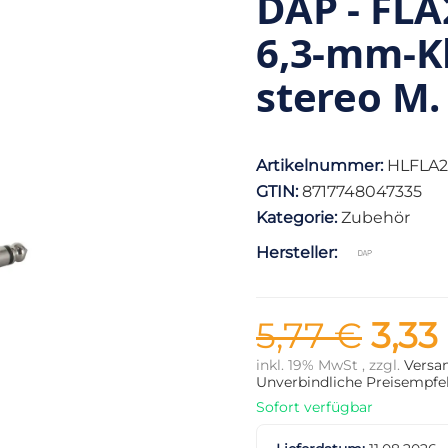
DAP - FLA
6,3-mm-K
stereo M.
Artikelnummer:
HLFLA2
GTIN:
8717748047335
Kategorie:
Zubehör
Hersteller:
5,77 €
3,33
inkl. 19% MwSt , zzgl.
Versa
Unverbindliche Preisempfeh
Sofort verfügbar