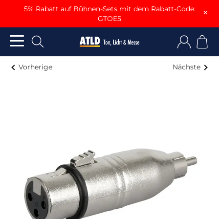
5% Rabatt auf
Bühnen-Sets
mit dem Rabatt-Code:
×
GTOE5
Vorherige
Nächste