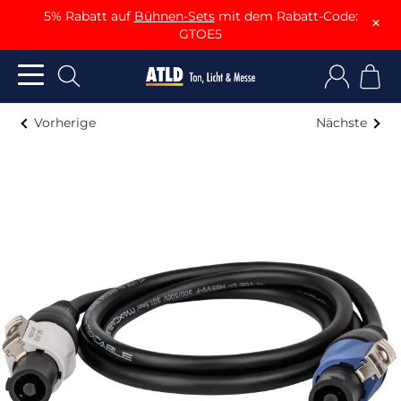
5% Rabatt auf
Bühnen-Sets
mit dem Rabatt-Code:
×
GTOE5
Vorherige
Nächste