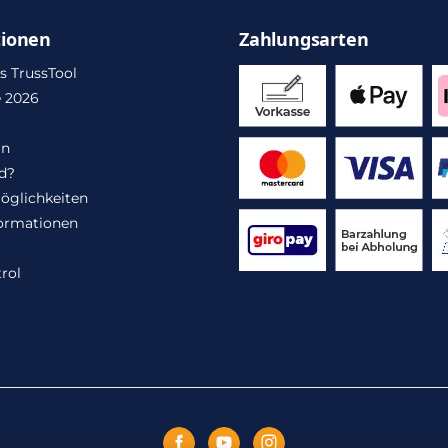
tionen
Zahlungsarten
s TrussTool
 2026
in
d?
öglichkeiten
ormationen
rol