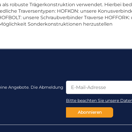
 als robuste Trägerkonstruktion verwendet. Hierbei b
edliche Traversentypen: HOFKON: unsere Konusverbind
 HOFBOLT: unsere Schraubverbinder Traverse HOFFORK: 
Möglichkeit Sonderkonstruktionen herzustellen
Newsletter Abonnieren
Newsletter Abonnieren
 keine Angebote. Die Abmeldung
Bitte beachten Sie unsere Date
Abonnieren