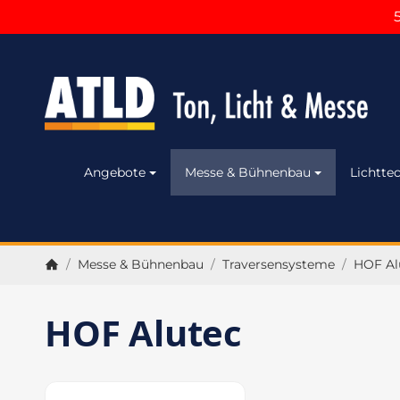
Angebote
Messe & Bühnenbau
Lichttec
/
Messe & Bühnenbau
/
Traversensysteme
/
HOF Al
Startseite
HOF Alutec