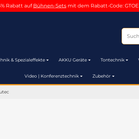
5% Rabatt auf
Bühnen-Sets
mit dem Rabatt-Code: GTOE
hnik & Spezialeffekte
AKKU Geräte
Tontechnik
Video | Konferenztechnik
Zubehör
utec