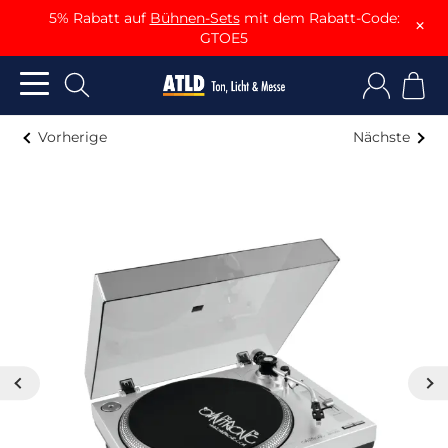
5% Rabatt auf
Bühnen-Sets
mit dem Rabatt-Code:
×
GTOE5
Vorherige
Nächste