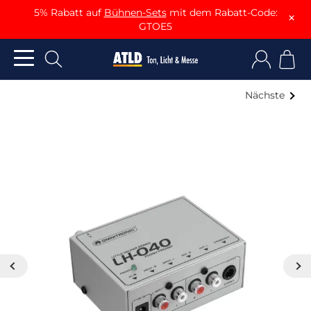
5% Rabatt auf
Bühnen-Sets
mit dem Rabatt-Code:
×
GTOE5
Nächste