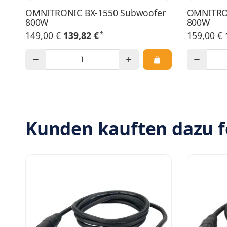
OMNITRONIC BX-1550 Subwoofer
OMNITRON
800W
800W
*
149,00 €
139,82 €
159,00 €
Kunden kauften dazu f