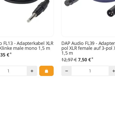
 FL13 - Adapterkabel XLR
DAP Audio FL39 - Adapter
Klinke male mono 1,5 m
pol XLR female auf 3-pol
1,5 m
*
,35 €
*
12,97 €
7,50 €