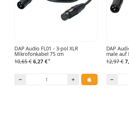
DAP Audio FL01 - 3-pol XLR
DAP Audio
Mikrofonkabel 75 cm
male auf 
*
10,65 €
6,27 €
12,97 €
7