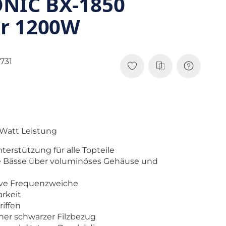
NIC BX-1850
r 1200W
731
 Watt Leistung
terstützung für alle Topteile
ene Bässe über voluminöses Gehäuse und
ive Frequenzweiche
rkeit
iffen
her schwarzer Filzbezug