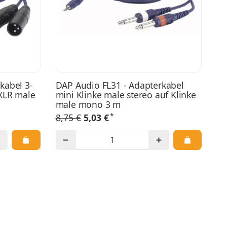
kabel 3-
DAP Audio FL31 - Adapterkabel
 XLR male
mini Klinke male stereo auf Klinke
male mono 3 m
*
8,75 €
5,03 €