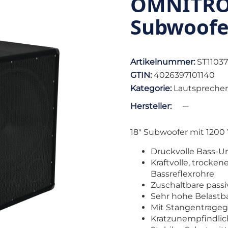
OMNITRO
Subwoofe
Artikelnummer:
ST11037
GTIN:
4026397101140
Kategorie:
Lautsprecher
Hersteller:
18" Subwoofer mit 1200
Druckvolle Bass-Un
Kraftvolle, trock
Bassreflexrohre
Zuschaltbare pass
Sehr hohe Belastba
Mit Stangentragegr
Kratzunempfindlic