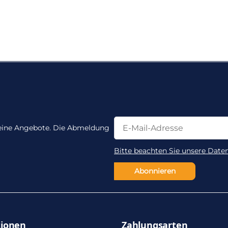
Newsletter Abonnieren
Newsletter Abonnieren
 keine Angebote. Die Abmeldung
Bitte beachten Sie unsere Date
Abonnieren
tionen
Zahlungsarten