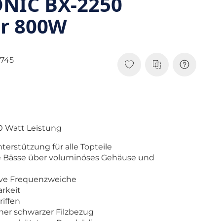
NIC BX-2250
r 800W
7745
0 Watt Leistung
terstützung für alle Topteile
ene Bässe über voluminöses Gehäuse und
ive Frequenzweiche
rkeit
iffen
her schwarzer Filzbezug