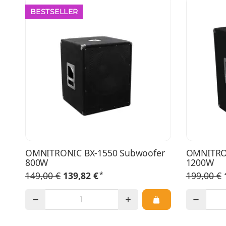
BESTSELLER
OMNITRONIC BX-1550 Subwoofer
OMNITRON
800W
1200W
*
149,00 €
139,82 €
199,00 €