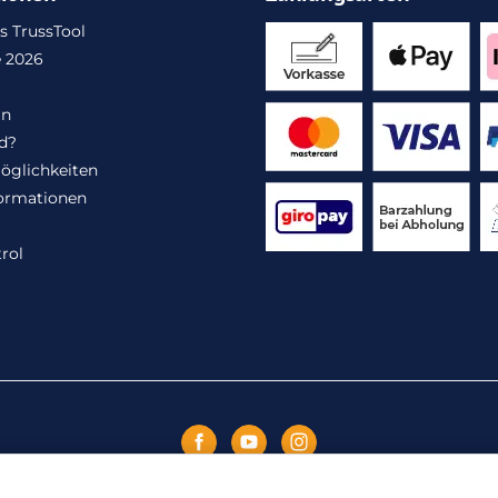
s TrussTool
 2026
in
d?
öglichkeiten
ormationen
rol
Vertrag widerrufen