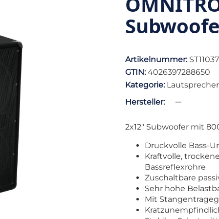
OMNITRO
Subwoofe
Artikelnummer:
ST1103
GTIN:
4026397288650
Kategorie:
Lautsprecher
Hersteller:
2x12" Subwoofer mit 80
Druckvolle Bass-Un
Kraftvolle, trock
Bassreflexrohre
Zuschaltbare pass
Sehr hohe Belastba
Mit Stangentragegr
Kratzunempfindlic