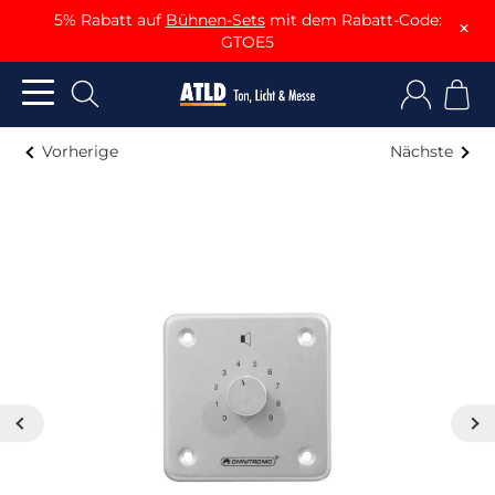
5% Rabatt auf
Bühnen-Sets
mit dem Rabatt-Code:
×
GTOE5
Vorherige
Nächste