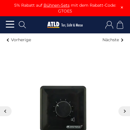
5% Rabatt auf
Bühnen-Sets
mit dem Rabatt-Code:
×
GTOE5
Vorherige
Nächste