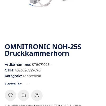
OMNITRONIC NOH-25S
Druckkammerhorn
Artikelnummer:
ST80710954
GTIN:
4026397327670
Kategorie:
Tontechnik
Hersteller:
Druckkammerlautsprecher, 25 W RMS, 8 Ohm