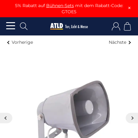
5% Rabatt auf
Bühnen-Sets
mit dem Rabatt-Code:
×
GTOE5
Vorherige
Nächste