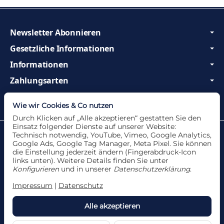
Newsletter Abonnieren
Gesetzliche Informationen
Informationen
Zahlungsarten
Wir sind Profis und beraten Sie gerne!
Wie wir Cookies & Co nutzen
Durch Klicken auf „Alle akzeptieren“ gestatten Sie den
Einsatz folgender Dienste auf unserer Website:
Datenschutzerklärung
•
Impressum
Technisch notwendig, YouTube, Vimeo, Google Analytics,
Google Ads, Google Tag Manager, Meta Pixel. Sie können
die Einstellung jederzeit ändern (Fingerabdruck-Icon
links unten). Weitere Details finden Sie unter
Konfigurieren
und in unserer
Datenschutzerklärung
.
Vertrag widerrufen
Impressum
|
Datenschutz
Alle akzeptieren
*
Alle Angebote nur solange der Vorrat reicht. Für
Druckfehler und Irrtümer wird keine Haftung