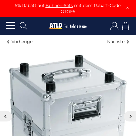
5% Rabatt auf
Bühnen-Sets
mit dem Rabatt-Code:
×
GTOE5
Vorherige
Nächste