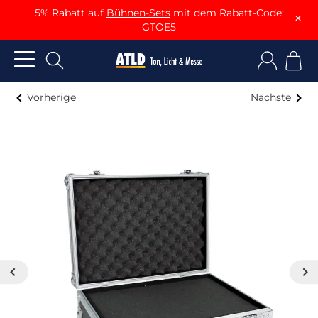
5% Rabatt auf
Bühnen-Sets
mit dem Rabatt-Code:
×
GTOE5
Vorherige
Nächste