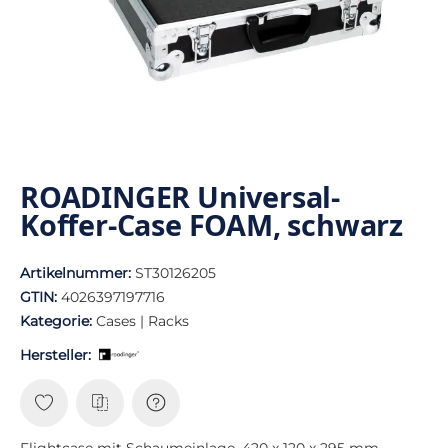
ROADINGER Universal-
Koffer-Case FOAM, schwarz
Artikelnummer:
ST30126205
GTIN:
4026397197716
Kategorie:
Cases | Racks
Hersteller:
Flightcase mit Schaumeinlage, 420 x 120 x 295 mm