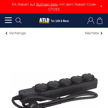
5% Rabatt auf
Bühnen-Sets
mit dem Rabatt-Code:
×
GTOE5
Vorherige
Nächste