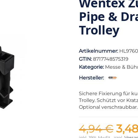
Wentex Z
Pipe & Dr
Trolley
Artikelnummer:
HL976
GTIN:
8717748575319
Kategorie:
Messe & Bü
Hersteller:
Sichere Fixierung für k
Trolley. Schützt vor Kr
Optional verschraubbar.
4,94 €
3,4
inkl. 19% MwSt , zzgl.
Versa