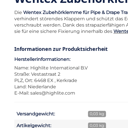
Die
Wentex Zubehörklemme für Pipe & Drape Tran
verhindert störendes Klappern und schützt das E
verschraubt werden. Dank des strapazierfähigen A
sie für eine sichere Fixierung innerhalb des
Wentex
Informationen zur Produktsicherheit
Herstellerinformationen:
Name: Highlite International B.V
Straße: Vestastraat 2
PLZ, Ort: 6468 EX , Kerkrade
Land: Niederlande
E-Mail:
sales@highlite.com
Versandgewicht:
0,03 kg
Artikelgewicht:
0,03 kg