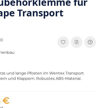
ubehörklemme für
ape Transport
00
hnenbau
urze und lange Pfosten im Wentex Transport
atzern und Klappern. Robustes ABS-Material.
8 €
nd