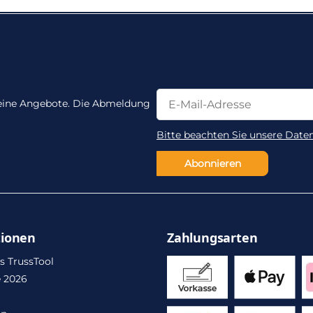
Newsletter Abonnieren
Newsletter Abonnieren
 keine Angebote. Die Abmeldung
Bitte beachten Sie unsere Date
Abonnieren
tionen
Zahlungsarten
s TrussTool
 2026