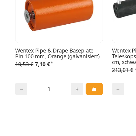
Wentex Pipe & Drape Baseplate
Wentex P
Pin 100 mm, Orange (galvanisiert)
Teleskops
cm, schwa
*
10,53 €
7,10 €
213,01 €