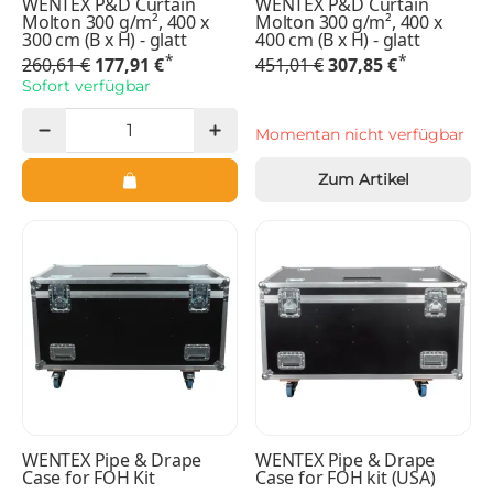
WENTEX P&D Curtain
WENTEX P&D Curtain
Molton 300 g/m², 400 x
Molton 300 g/m², 400 x
300 cm (B x H) - glatt
400 cm (B x H) - glatt
*
*
260,61 €
177,91 €
451,01 €
307,85 €
Sofort verfügbar
Momentan nicht verfügbar
Zum Artikel
WENTEX Pipe & Drape
WENTEX Pipe & Drape
Case for FOH Kit
Case for FOH kit (USA)