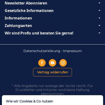
Newsletter Abonnieren
Gesetzliche Informationen
Informationen
Zahlungsarten
Wir sind Profis und beraten Sie gerne!
Datenschutzerklärung
•
Impressum
Vertrag widerrufen
*
Alle Angebote nur solange der Vorrat reicht. Für
Druckfehler und Irrtümer wird keine Haftung
übernommen.
Powered by
JTL-Shop
Wie wir Cookies & Co nutzen
Made with
♥
by
eRock Creations