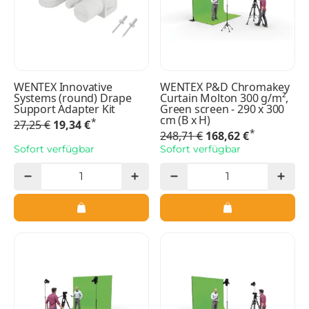
WENTEX Innovative
WENTEX P&D Chromakey
Systems (round) Drape
Curtain Molton 300 g/m²,
Support Adapter Kit
Green screen - 290 x 300
cm (B x H)
*
27,25 €
19,34 €
*
248,71 €
168,62 €
Sofort verfügbar
Sofort verfügbar