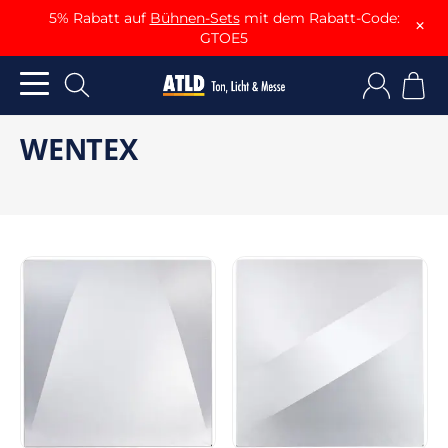
5% Rabatt auf
Bühnen-Sets
mit dem Rabatt-Code:
×
GTOE5
WENTEX